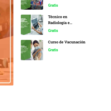
Sistemas
Gratis
Electrónicos
Industriales
Técnico en
Radiología e
Imágenes
Gratis
Diagnósticas
Curso de Vacunación
Gratis