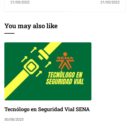
21/05/2022
21/05/2022
equipos de Computo
You may also like
Tecnólogo en Seguridad Vial SENA
30/08/2023