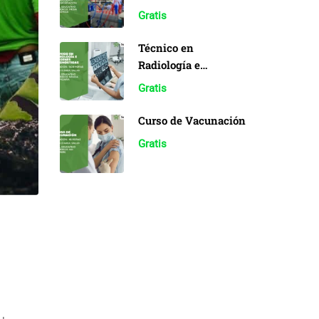
Sistemas
Gratis
Electrónicos
Industriales
Técnico en
Radiología e
Imágenes
Gratis
Diagnósticas
Curso de Vacunación
Gratis