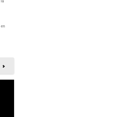
 la
 en