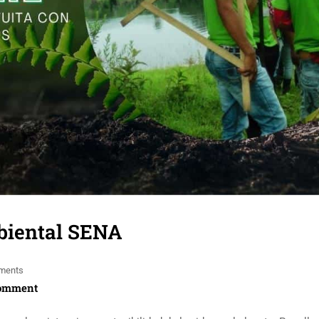
biental SENA
ments
omment