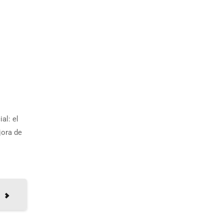
al: el
jora de