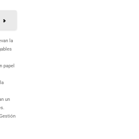
van la
gables
n papel
la
an un
es.
 Gestión