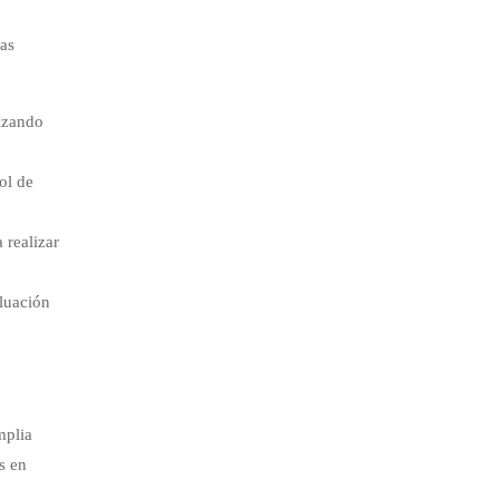
sas
tizando
ol de
 realizar
aluación
mplia
s en