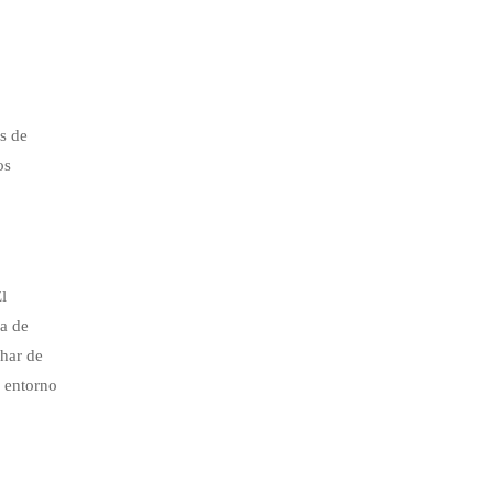
s de
os
l
ia de
char de
l entorno