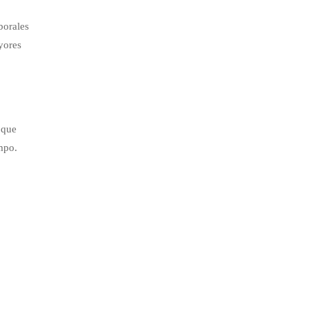
borales
yores
 que
mpo.