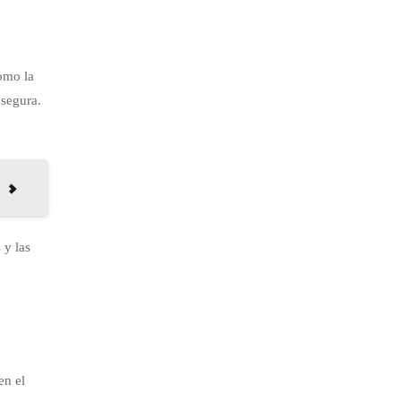
como la
 segura.
 y las
en el