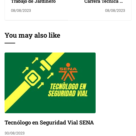
Trabajo de Jardinero
Carrera Técnica en
Alistamiento de
08/08/2023
08/08/2023
Laboratorios de
Microbiología y
Biotecnología SENA
You may also like
Tecnólogo en Seguridad Vial SENA
30/08/2023