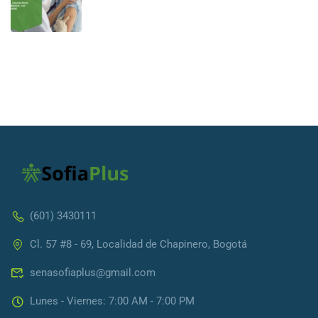
(601) 3430111
Cl. 57 #8 - 69, Localidad de Chapinero, Bogotá
senasofiaplus@gmail.com
Lunes - Viernes: 7:00 AM - 7:00 PM