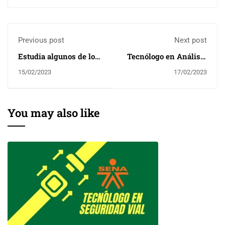
Previous post
Next post
Estudia algunos de los
Tecnólogo en Análisis
Cursos Cortos de la
y Desarrollo de
15/02/2023
17/02/2023
Disciplina
Software
Agroindustrial
You may also like